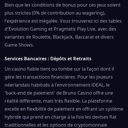
Bien que les conditions de bonus pour ces jeux soient
plus strictes (0% de contribution au wagering),
l'expérience est inégalée. Vous trouverez ici des tables
d'Evolution Gaming et Pragmatic Play Live, avec des
variantes de Roulette, Blackjack, Baccarat et divers
Game Shows.
Services Bancaires : Dépôts et Retraits
Un casino fiable tient ou tombe sur la façon dont il
gère les transactions financières. Pour les joueurs
néerlandais habitués à l'environnement iDEAL, le
'back-end de paiement' de Bruno Casino offre une
réalité différente, mais très flexible. La plateforme
excelle en flexibilité de paiement en offrant un système
hybride qui prend en charge à la fois les devises fiat
traditionnelles et les options de cryptomonnaie