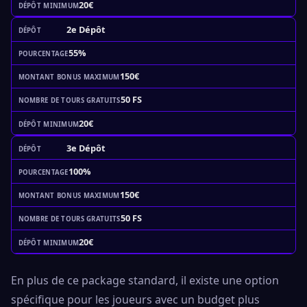
20€
DÉPÔT MINIMUM
2e Dépôt
DÉPÔT
55%
POURCENTAGE
150€
MONTANT BONUS MAXIMUM
50 FS
NOMBRE DE TOURS GRATUITS
20€
DÉPÔT MINIMUM
3e Dépôt
DÉPÔT
100%
POURCENTAGE
150€
MONTANT BONUS MAXIMUM
50 FS
NOMBRE DE TOURS GRATUITS
20€
DÉPÔT MINIMUM
En plus de ce package standard, il existe une option
spécifique pour les joueurs avec un budget plus