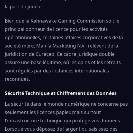
la part du joueur.
Bien que la Kahnawake Gaming Commission soit le
principal donneur de licence pour les activités
opérationnelles, certaines affaires corporatives de la
société mère, Manila Marketing N.V., relèvent de la
juridiction de Curaçao. Ce cadre juridique double
assure une base légitime, où les gains et les retraits
sont régulés par des instances internationales
reconnues.
Sécurité Technique et Chiffrement des Données
La sécurité dans le monde numérique ne concerne pas
seulement les licences papier, mais surtout
l'infrastructure technique qui protège vos données.
Lorsque vous déposez de l'argent ou saisissez des