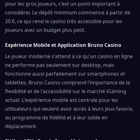
pour les gros joueurs, c'est un point important à
considérer. Le dépôt minimum commence à partir de
20 €, ce qui rend le casino très accessible pour les
joueurs avec un budget plus petit.
Expérience Mobile et Application Bruno Casino
Le joueur moderne s'attend à ce qu'un casino en ligne
ne performe pas seulement sur desktop, mais
fonctionne aussi parfaitement sur smartphones et
tablettes. Bruno Casino comprend l'importance de la
flexibilité et de l'accessibilité sur le marché iGaming
actuel. L'expérience mobile est centrale pour les
utilisateurs qui veulent avoir accès à leurs jeux favoris,
au programme de fidélité et à leur solde en
déplacement.