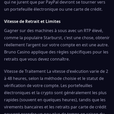
qui ne jurent que par PayPal devront se tourner vers
un portefeuille électronique ou une carte de crédit.
Vitesse de Retrait et Limites
Gagner sur des machines à sous avec un RTP élevé,
comme la populaire Starburst, c'est une chose, obtenir
réellement l'argent sur votre compte en est une autre.
Bruno Casino applique des règles spécifiques pour les
retraits que vous devez connaître.
Vitesse de Traitement La vitesse d'exécution varie de 2
à 48 heures, selon la méthode choisie et le statut de
vérification de votre compte. Les portefeuilles
électroniques et la crypto sont généralement les plus
rapides (souvent en quelques heures), tandis que les
virements bancaires et les retraits par carte de crédit