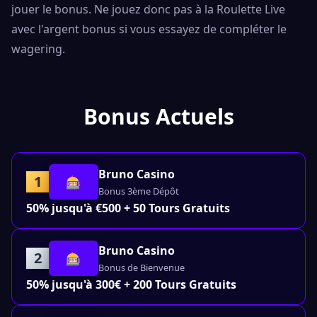
jouer le bonus. Ne jouez donc pas à la Roulette Live
avec l'argent bonus si vous essayez de compléter le
wagering.
Bonus Actuels
Bruno Casino
1
🎰
Bonus 3ème Dépôt
50% jusqu'à €500 + 50 Tours Gratuits
Bruno Casino
2
🎰
Bonus de Bienvenue
50% jusqu'à 300€ + 200 Tours Gratuits