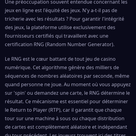
Une préoccupation souvent entendue concernant les
jeux en ligne est l'équité des jeux. N'y a-t-il pas de
tricherie avec les résultats ? Pour garantir l'intégrité
des jeux, la plateforme utilise exclusivement des
fournisseurs certifiés qui travaillent avec une
certification RNG (Random Number Generator).
Le RNG est le cœur battant de tout jeu de casino
numérique. Cet algorithme génère des milliers de
séquences de nombres aléatoires par seconde, même
quand personne ne joue. Au moment où vous appuyez
sur 'spin' ou demandez une carte, le RNG détermine le
résultat. Ce mécanisme est essentiel pour déterminer
le Return to Player (RTP), car il garantit que chaque
tour sur une machine à sous ou chaque distribution
de cartes est complètement aléatoire et indépendant
du tour précédent. Les joueurs trouvent ici des titres