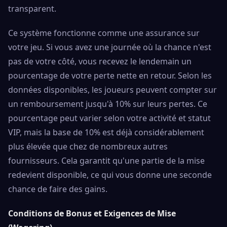
transparent.
Ce système fonctionne comme une assurance sur
votre jeu. Si vous avez une journée où la chance n'est
pas de votre côté, vous recevez le lendemain un
pourcentage de votre perte nette en retour. Selon les
données disponibles, les joueurs peuvent compter sur
un remboursement jusqu'à 10% sur leurs pertes. Ce
pourcentage peut varier selon votre activité et statut
VIP, mais la base de 10% est déjà considérablement
plus élevée que chez de nombreux autres
fournisseurs. Cela garantit qu'une partie de la mise
redevient disponible, ce qui vous donne une seconde
chance de faire des gains.
Conditions de Bonus et Exigences de Mise