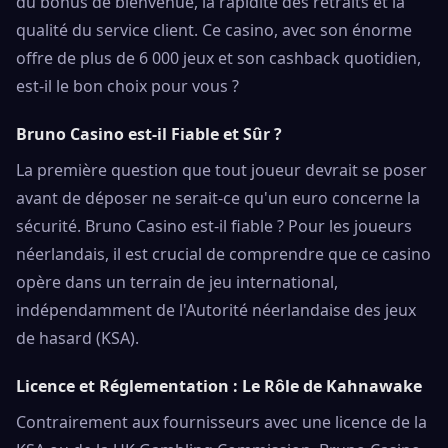
du bonus de bienvenue, la rapidité des retraits et la
qualité du service client. Ce casino, avec son énorme
offre de plus de 6 000 jeux et son cashback quotidien,
est-il le bon choix pour vous ?
Bruno Casino est-il Fiable et Sûr ?
La première question que tout joueur devrait se poser
avant de déposer ne serait-ce qu'un euro concerne la
sécurité. Bruno Casino est-il fiable ? Pour les joueurs
néerlandais, il est crucial de comprendre que ce casino
opère dans un terrain de jeu international,
indépendamment de l'Autorité néerlandaise des jeux
de hasard (KSA).
Licence et Réglementation : Le Rôle de Kahnawake
Contrairement aux fournisseurs avec une licence de la