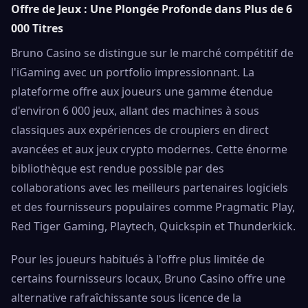
Offre de Jeux : Une Plongée Profonde dans Plus de 6
000 Titres
Bruno Casino se distingue sur le marché compétitif de
l'iGaming avec un portfolio impressionnant. La
plateforme offre aux joueurs une gamme étendue
d'environ 6 000 jeux, allant des machines à sous
classiques aux expériences de croupiers en direct
avancées et aux jeux crypto modernes. Cette énorme
bibliothèque est rendue possible par des
collaborations avec les meilleurs partenaires logiciels
et des fournisseurs populaires comme Pragmatic Play,
Red Tiger Gaming, Playtech, Quickspin et Thunderkick.
Pour les joueurs habitués à l'offre plus limitée de
certains fournisseurs locaux, Bruno Casino offre une
alternative rafraîchissante sous licence de la