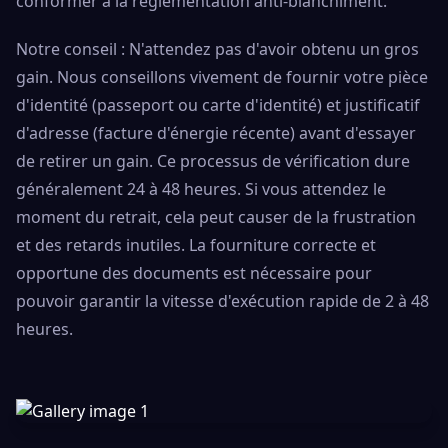
conformer à la réglementation anti-blanchiment.
Notre conseil : N'attendez pas d'avoir obtenu un gros
gain. Nous conseillons vivement de fournir votre pièce
d'identité (passeport ou carte d'identité) et justificatif
d'adresse (facture d'énergie récente) avant d'essayer
de retirer un gain. Ce processus de vérification dure
généralement 24 à 48 heures. Si vous attendez le
moment du retrait, cela peut causer de la frustration
et des retards inutiles. La fourniture correcte et
opportune des documents est nécessaire pour
pouvoir garantir la vitesse d'exécution rapide de 2 à 48
heures.