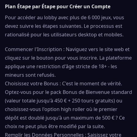
Plan Étape par Étape pour Créer un Compte
Pour accéder au lobby avec plus de 6 000 jeux, vous
devez suivre les étapes suivantes. Le processus est
rationalisé pour les utilisateurs desktop et mobiles.
Commencer l'Inscription : Naviguez vers le site web et
cliquez sur le bouton pour vous inscrire. La plateforme
applique une restriction d'âge stricte de 18+ - les
mineurs sont refusés.
Choisissez votre Bonus : C'est le moment de vérité.
Optez-vous pour le pack Bonus de Bienvenue standard
(valeur totale jusqu'à 450 € + 250 tours gratuits) ou
choisissez-vous l'option high roller où le premier
dépôt est doublé jusqu'à un maximum de 500 € ? Ce
choix ne peut plus être modifié par la suite.
Remplir les Données Personnelles : Saisissez votre