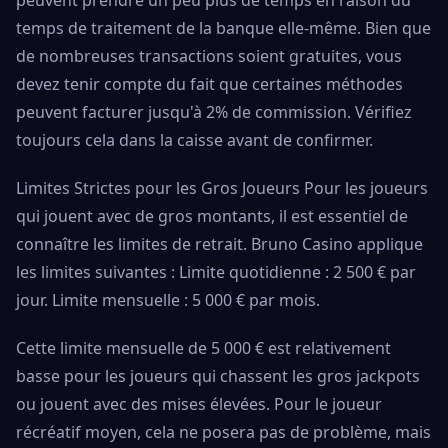
peuvent prendre un peu plus de temps en raison du
temps de traitement de la banque elle-même. Bien que
de nombreuses transactions soient gratuites, vous
devez tenir compte du fait que certaines méthodes
peuvent facturer jusqu'à 2% de commission. Vérifiez
toujours cela dans la caisse avant de confirmer.
Limites Strictes pour les Gros Joueurs Pour les joueurs
qui jouent avec de gros montants, il est essentiel de
connaître les limites de retrait. Bruno Casino applique
les limites suivantes : Limite quotidienne : 2 500 € par
jour. Limite mensuelle : 5 000 € par mois.
Cette limite mensuelle de 5 000 € est relativement
basse pour les joueurs qui chassent les gros jackpots
ou jouent avec des mises élevées. Pour le joueur
récréatif moyen, cela ne posera pas de problème, mais