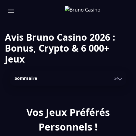
Avis Bruno Casino 2026 :
Bonus, Crypto & 6 000+
Jeux
Sommaire
24
Vos Jeux Préférés
Personnels !